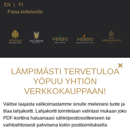
Ostoskoriin lisätty: {0}, Nykyinen määrä: {1}
EN
|
FI
Ostoskori tyhjennetty
Palaa kotisivuille
Ostoskorin tuotteiden määrää kasvatettu: {0}, Nykyinen määrä: {
Ostoskorin tuotteiden määrää vähennetty: {0}, Nykyinen määrä: 
Ponnahdusikkuna avattu: Käyttöehdot.
Ponnahdusikkuna avattu: Tietosuojakäytännöt.
Muokkaa lahjakorttia, Ladataan
Muokkaa lahjakorttia, Ladattu
Muokkaa lahjakorttia, Suljetaan
Muokkaa lahjakorttia, Suljettu
LÄMPIMÄSTI TERVETULOA
YÖPUU YHTIÖN
VERKKOKAUPPAAN!
Valitse laajasta valikoimastamme sinulle mieleisesi tuote ja
tilaa lahjakortti. Lahjakortti toimitetaan valintasi mukaan joko
PDF-korttina haluamaasi sähköpostiosoitteeseen tai
vaihtoehtoisesti pahvisena kotiin postitoimituksella