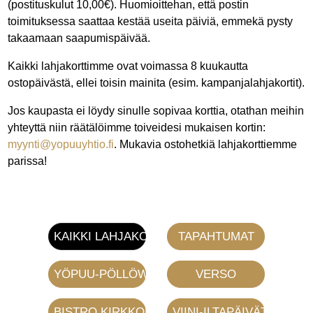
(postituskulut 10,00€). Huomioittehan, että postin
toimituksessa saattaa kestää useita päiviä, emmekä pysty
takaamaan saapumispäivää.
Kaikki lahjakorttimme ovat voimassa 8 kuukautta
ostopäivästä, ellei toisin mainita (esim. kampanjalahjakortit).
Jos kaupasta ei löydy sinulle sopivaa korttia, otathan meihin
yhteyttä niin räätälöimme toiveidesi mukaisen kortin:
myynti@yopuuyhtio.fi
. Mukavia ostohetkiä lahjakorttiemme
parissa!
KAIKKI LAHJAKORTIT
TAPAHTUMAT
YÖPUU-PÖLLÖWAARI
VERSO
BISTRO KIRKKOPUISTO
VIINI-ILTAPÄIVÄT BISTR