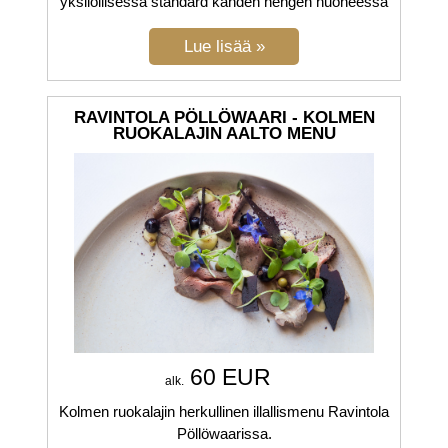
yksilöllisessä standard kahden hengen huoneessa
RAVINTOLA PÖLLÖWAARI - KOLMEN
RUOKALAJIN AALTO MENU
60 EUR
alk.
Kolmen ruokalajin herkullinen illallismenu Ravintola
Pöllöwaarissa.