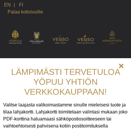
Ostoskoriin lisätty: {0}, Nykyinen määrä: {1}
EN
|
FI
Ostoskori tyhjennetty
Palaa kotisivuille
Ostoskorin tuotteiden määrää kasvatettu: {0}, Nykyinen määrä: {
Ostoskorin tuotteiden määrää vähennetty: {0}, Nykyinen määrä: 
Ponnahdusikkuna avattu: Käyttöehdot.
Ponnahdusikkuna avattu: Tietosuojakäytännöt.
Muokkaa lahjakorttia, Ladataan
Muokkaa lahjakorttia, Ladattu
Muokkaa lahjakorttia, Suljetaan
Muokkaa lahjakorttia, Suljettu
LÄMPIMÄSTI TERVETULOA
YÖPUU YHTIÖN
VERKKOKAUPPAAN!
Valitse laajasta valikoimastamme sinulle mieleisesi tuote ja
tilaa lahjakortti. Lahjakortti toimitetaan valintasi mukaan joko
PDF-korttina haluamaasi sähköpostiosoitteeseen tai
vaihtoehtoisesti pahvisena kotiin postitoimituksella