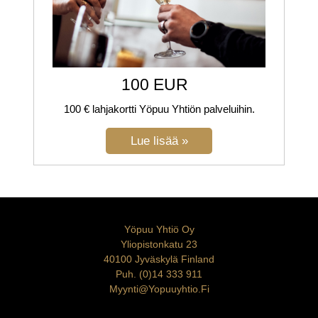
100 EUR
100 € lahjakortti Yöpuu Yhtiön palveluihin.
Yöpuu Yhtiö Oy
Yliopistonkatu 23
40100 Jyväskylä Finland
Puh. (0)14 333 911
Myynti@yopuuyhtio.fi