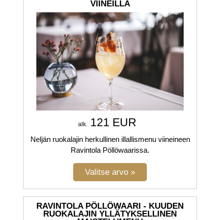
VIINEILLÄ
121 EUR
alk.
Neljän ruokalajin herkullinen illallismenu viineineen
Ravintola Pöllöwaarissa.
RAVINTOLA PÖLLÖWAARI - KUUDEN
RUOKALAJIN YLLÄTYKSELLINEN