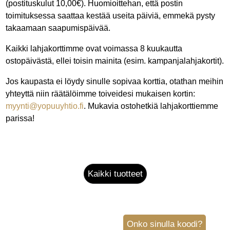
(postituskulut 10,00€). Huomioittehan, että postin
toimituksessa saattaa kestää useita päiviä, emmekä pysty
takaamaan saapumispäivää.
Kaikki lahjakorttimme ovat voimassa 8 kuukautta
ostopäivästä, ellei toisin mainita (esim. kampanjalahjakortit).
Jos kaupasta ei löydy sinulle sopivaa korttia, otathan meihin
yhteyttä niin räätälöimme toiveidesi mukaisen kortin:
myynti@yopuuyhtio.fi
. Mukavia ostohetkiä lahjakorttiemme
parissa!
Kaikki tuotteet
Onko sinulla koodi?